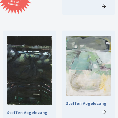
Kunstbon
Kunstenaar
Formaat
Orientatie
Kleur
Zoeken
Kerncollectie
5 items.
Pagina:
1
Steffen Vogelezang
Steffen Vogelezang