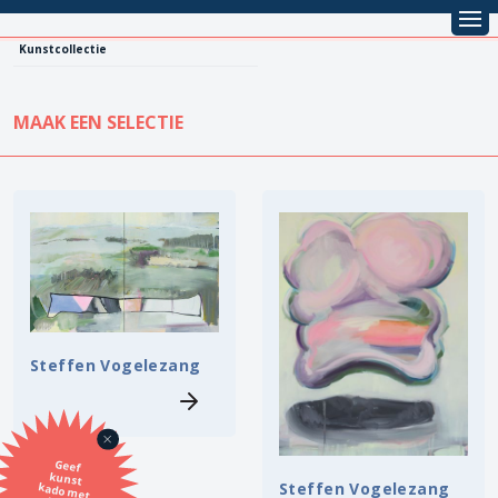
Kunstcollectie
MAAK EEN SELECTIE
KUNSTCOLLECTIE
Leentarief
Koopprijs
Alle kunstwerken
Lenen
Vestiging
Kopen
Stijl
Steffen Vogelezang
Onderwerp
Geef
kunst
kado met
de SBK
Techniek
Steffen Vogelezang