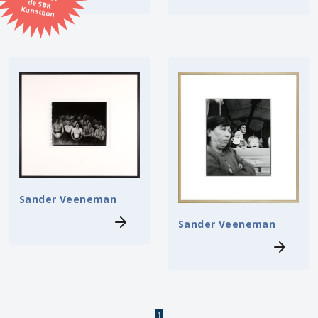
Kunstbon
Kunstenaar
Formaat
Orientatie
Kleur
Zoeken
Sander Veeneman
Sander Veeneman
Kerncollectie
4 items.
Pagina:
1
1