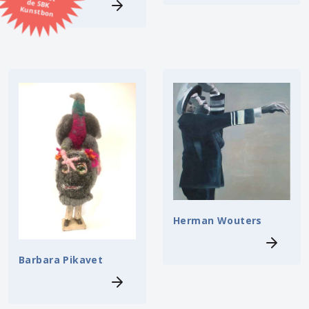
Kunstbon
Kunstenaar
Formaat
Orientatie
Kleur
Zoeken
Herman Wouters
Kerncollectie
⟨
6451 items.
Pagina:
1
2
3
4
5
6
7
8
9
10
11
12
13
14
Barbara Pikavet
15
16
17
18
19
20
21
22
23
24
25
26
27
28
29
30
31
⟩
32
33
34
35
36