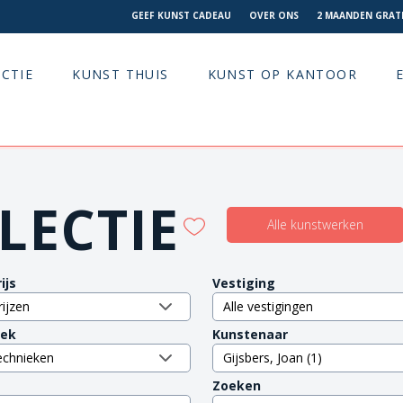
GEEF KUNST CADEAU
OVER ONS
2 MAANDEN GRATI
CTIE
KUNST THUIS
KUNST OP KANTOOR
LECTIE
Alle kunstwerken
ijs
Vestiging
iek
Kunstenaar
Zoeken