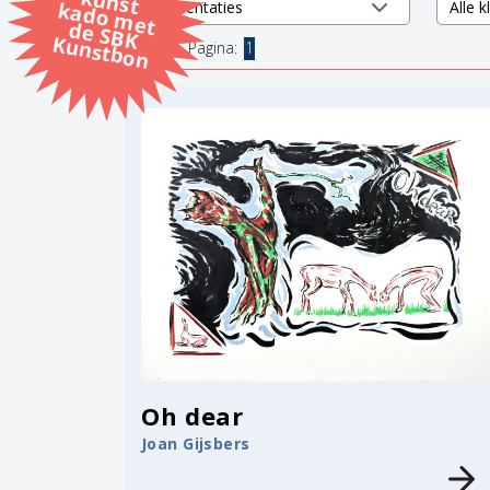
k
k
d
K
1 items.
Pagina:
1
Oh dear
Joan Gijsbers