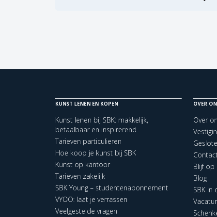
KUNST LENEN EN KOPEN
OVER ON
Kunst lenen bij SBK: makkelijk,
Over o
betaalbaar en inspirerend
Vestigi
Tarieven particulieren
Geslot
Hoe koop je kunst bij SBK
Contac
Kunst op kantoor
Blijf o
Tarieven zakelijk
Blog
SBK Young – studentenabonnement
SBK in
VYOO: laat je verrassen
Vacatu
Veelgestelde vragen
Schenk