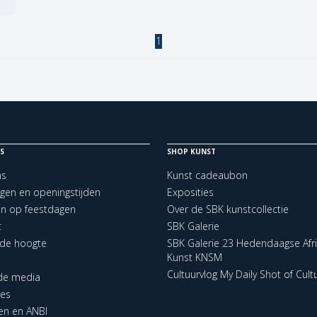
1
S
SHOP KUNST
ns
Kunst cadeaubon
ngen en openingstijden
Exposities
en op feestdagen
Over de SBK kunstcollectie
t
SBK Galerie
p de hoogte
SBK Galerie 23 Hedendaagse Afr
Kunst KNSM
Cultuurvlog My Daily Shot of Cult
 de media
res
en en ANBI