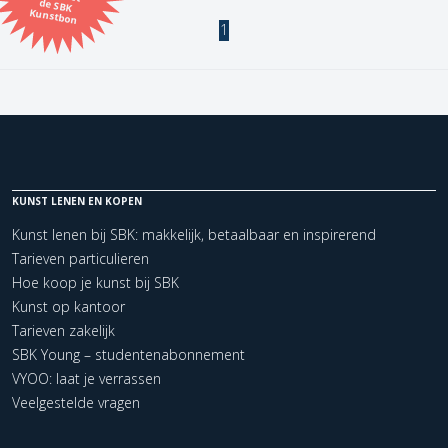
Kunstbon
1
Kunstenaar
Formaat
Orientatie
KUNST LENEN EN KOPEN
Kleur
Kunst lenen bij SBK: makkelijk, betaalbaar en inspirerend
Tarieven particulieren
Zoeken
Hoe koop je kunst bij SBK
Kunst op kantoor
Tarieven zakelijk
Kerncollectie
SBK Young – studentenabonnement
1 items.
Pagina:
1
VYOO: laat je verrassen
Veelgestelde vragen