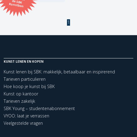
Kunstbon
Kunstenaar
1
Formaat
Orientatie
KUNST LENEN EN KOPEN
Kleur
Kunst lenen bij SBK: makkelijk, betaalbaar en inspirerend
Tarieven particulieren
Zoeken
Hoe koop je kunst bij SBK
Kunst op kantoor
Tarieven zakelijk
Kerncollectie
SBK Young – studentenabonnement
2 items.
Pagina:
1
VYOO: laat je verrassen
Veelgestelde vragen