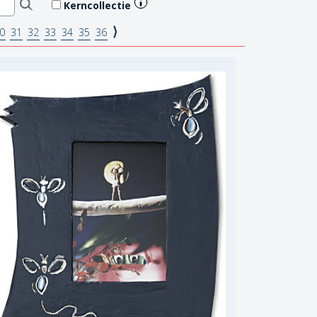
Kerncollectie
⟩
0
31
32
33
34
35
36