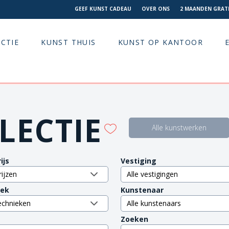
GEEF KUNST CADEAU
OVER ONS
2 MAANDEN GRATI
CTIE
KUNST THUIS
KUNST OP KANTOOR
LECTIE
Alle kunstwerken
ijs
Vestiging
iek
Kunstenaar
Zoeken