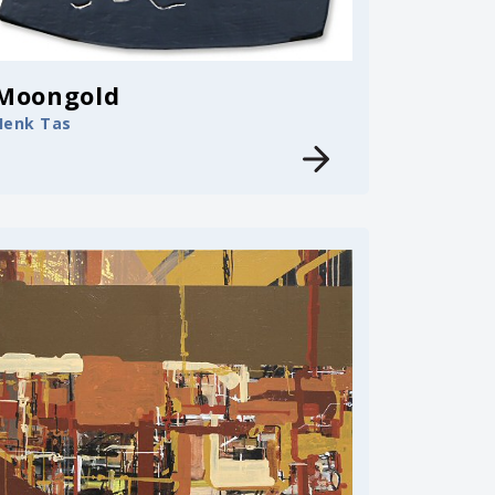
Moongold
Henk Tas