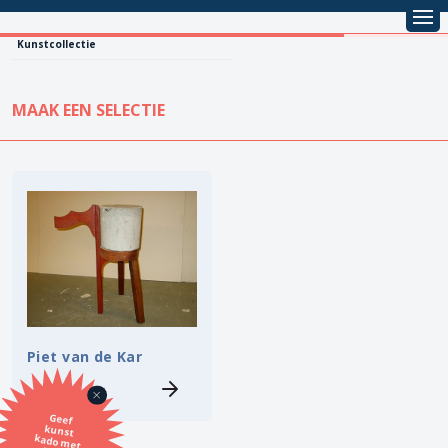
Kunstcollectie
MAAK EEN SELECTIE
KUNSTCOLLECTIE
Leentarief
Koopprijs
Alle kunstwerken
Lenen
Vestiging
Kopen
Stijl
Piet van de Kar
Onderwerp
Geef
kunst
kado met
de SBK
Techniek