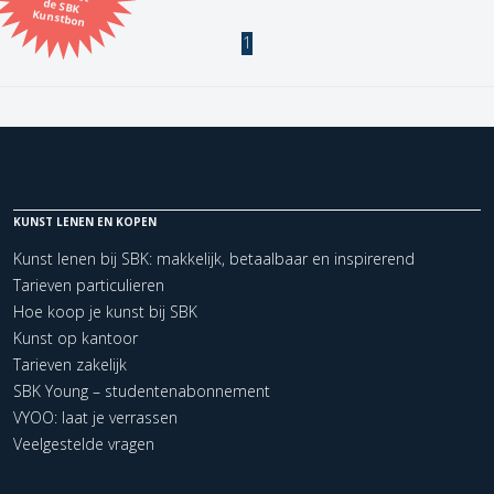
Kunstbon
1
Kunstenaar
Formaat
Orientatie
KUNST LENEN EN KOPEN
Kleur
Kunst lenen bij SBK: makkelijk, betaalbaar en inspirerend
Tarieven particulieren
Zoeken
Hoe koop je kunst bij SBK
Kunst op kantoor
Tarieven zakelijk
Kerncollectie
SBK Young – studentenabonnement
1 items.
Pagina:
1
VYOO: laat je verrassen
Veelgestelde vragen