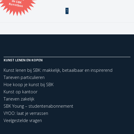
Kunstbon
1
Kunstenaar
Formaat
Orientatie
KUNST LENEN EN KOPEN
Kleur
Kunst lenen bij SBK: makkelijk, betaalbaar en inspirerend
Tarieven particulieren
Zoeken
Hoe koop je kunst bij SBK
Kunst op kantoor
Tarieven zakelijk
Kerncollectie
SBK Young – studentenabonnement
1 items.
Pagina:
1
VYOO: laat je verrassen
Veelgestelde vragen