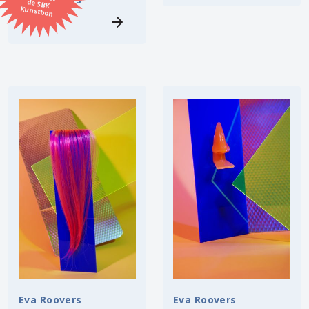
Kunstbon
Kunstenaar
Formaat
Orientatie
Kleur
Zoeken
Kerncollectie
9 items.
Pagina:
1
Eva Roovers
Eva Roovers