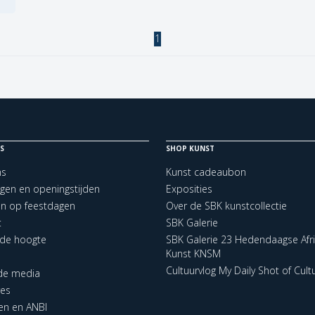
1
S
SHOP KUNST
ns
Kunst cadeaubon
ngen en openingstijden
Exposities
en op feestdagen
Over de SBK kunstcollectie
t
SBK Galerie
p de hoogte
SBK Galerie 23 Hedendaagse Afr
Kunst KNSM
Cultuurvlog My Daily Shot of Cult
 de media
res
en en ANBI