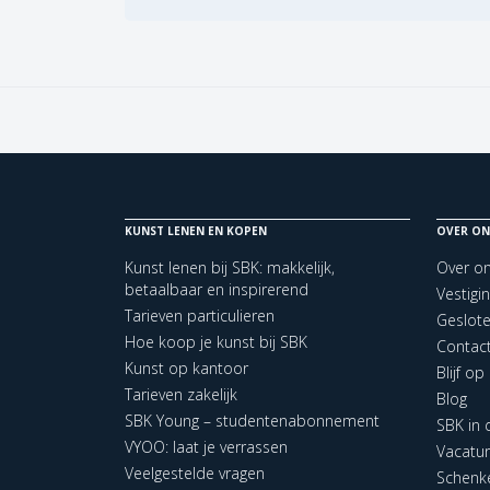
KUNST LENEN EN KOPEN
OVER ON
Kunst lenen bij SBK: makkelijk,
Over o
betaalbaar en inspirerend
Vestigi
Tarieven particulieren
Geslot
Hoe koop je kunst bij SBK
Contac
Kunst op kantoor
Blijf o
Tarieven zakelijk
Blog
SBK Young – studentenabonnement
SBK in
VYOO: laat je verrassen
Vacatu
Veelgestelde vragen
Schenk