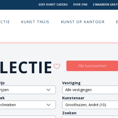
GEEF KUNST CADEAU
OVER ONS
2 MAANDEN GRATI
CTIE
KUNST THUIS
KUNST OP KANTOOR
LECTIE
Alle kunstwerken
ijs
Vestiging
iek
Kunstenaar
Zoeken