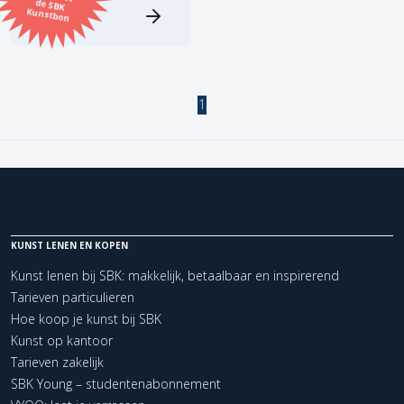
Kunstbon
Kunstenaar
Formaat
1
Orientatie
Kleur
Zoeken
KUNST LENEN EN KOPEN
Kunst lenen bij SBK: makkelijk, betaalbaar en inspirerend
Tarieven particulieren
Kerncollectie
Hoe koop je kunst bij SBK
1 items.
Pagina:
1
Kunst op kantoor
Tarieven zakelijk
SBK Young – studentenabonnement