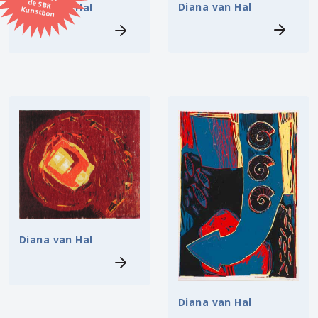
Diana van Hal
Diana van Hal
Kunstbon
Kunstenaar
Formaat
Orientatie
Kleur
Zoeken
Kerncollectie
Diana van Hal
4 items.
Pagina:
1
Diana van Hal