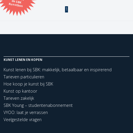
Kunstbon
1
Kunstenaar
Formaat
Orientatie
KUNST LENEN EN KOPEN
Kleur
Kunst lenen bij SBK: makkelijk, betaalbaar en inspirerend
Tarieven particulieren
Zoeken
Hoe koop je kunst bij SBK
Kunst op kantoor
Tarieven zakelijk
Kerncollectie
SBK Young – studentenabonnement
1 items.
Pagina:
1
VYOO: laat je verrassen
Veelgestelde vragen