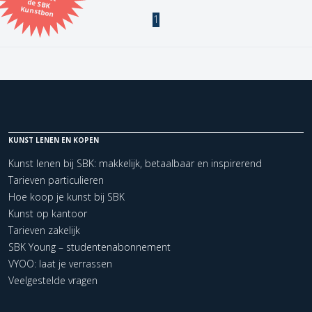
Kunstbon
1
Kunstenaar
Formaat
Orientatie
KUNST LENEN EN KOPEN
Kleur
Kunst lenen bij SBK: makkelijk, betaalbaar en inspirerend
Tarieven particulieren
Zoeken
Hoe koop je kunst bij SBK
Kunst op kantoor
Tarieven zakelijk
Kerncollectie
SBK Young – studentenabonnement
1 items.
Pagina:
1
VYOO: laat je verrassen
Veelgestelde vragen