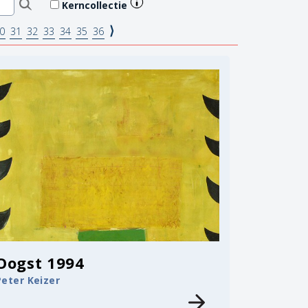
Kerncollectie
⟩
0
31
32
33
34
35
36
Oogst 1994
Peter Keizer