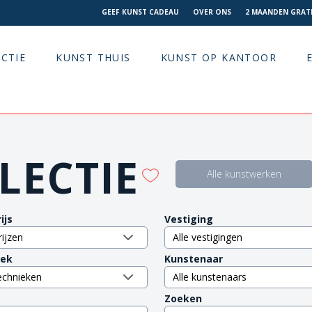
GEEF KUNST CADEAU
OVER ONS
2 MAANDEN GRATI
CTIE
KUNST THUIS
KUNST OP KANTOOR
LECTIE
Alle kunstwerken
ijs
Vestiging
iek
Kunstenaar
Zoeken