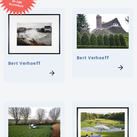
Kunstbon
Kunstenaar
Formaat
Orientatie
Bert Verhoeff
Bert Verhoeff
Kleur
Zoeken
Kerncollectie
14 items.
Pagina:
1