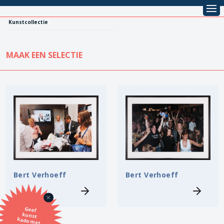
Kunstcollectie
MAAK EEN SELECTIE
KUNSTCOLLECTIE
Leentarief
Koopprijs
Alle kunstwerken
Lenen
Vestiging
Kopen
Stijl
Bert Verhoeff
Bert Verhoeff
Onderwerp
Geef
kunst
kado met
de SBK
Techniek