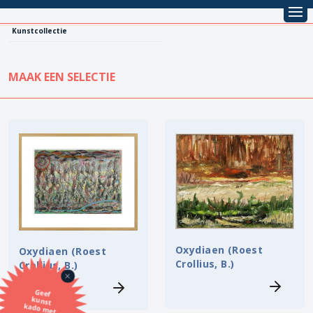
Kunstcollectie
MAAK EEN SELECTIE
KUNSTCOLLECTIE
Leentarief
Koopprijs
Alle kunstwerken
Lenen
Vestiging
Kopen
Stijl
Oxydiaen (Roest
Oxydiaen (Roest
Onderwerp
Crollius, B.)
Crollius, B.)
Geef
kunst
kado met
de SBK
Techniek