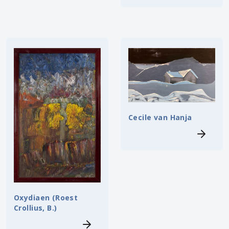
Cecile van Hanja
Oxydiaen (Roest
Crollius, B.)