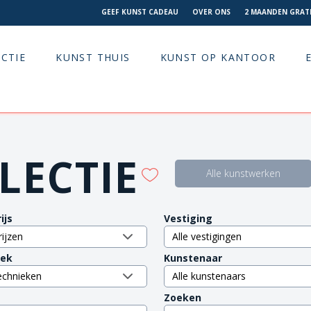
GEEF KUNST CADEAU
OVER ONS
2 MAANDEN GRATI
CTIE
KUNST THUIS
KUNST OP KANTOOR
LECTIE
Alle kunstwerken
ijs
Vestiging
iek
Kunstenaar
Zoeken