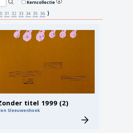
Kerncollectie
⟩
0
31
32
33
34
35
36
Zonder titel 1999 (2)
Ben Sleeuwenhoek