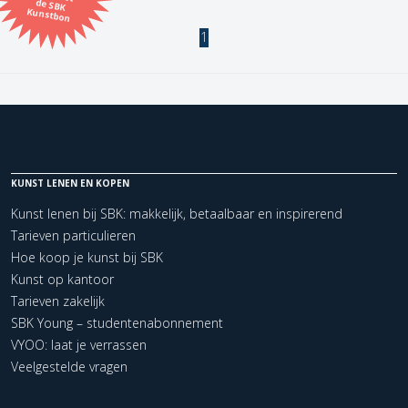
Kunstbon
1
Kunstenaar
Formaat
Orientatie
KUNST LENEN EN KOPEN
Kleur
Kunst lenen bij SBK: makkelijk, betaalbaar en inspirerend
Tarieven particulieren
Zoeken
Hoe koop je kunst bij SBK
Kunst op kantoor
Tarieven zakelijk
Kerncollectie
SBK Young – studentenabonnement
1 items.
Pagina:
1
VYOO: laat je verrassen
Veelgestelde vragen