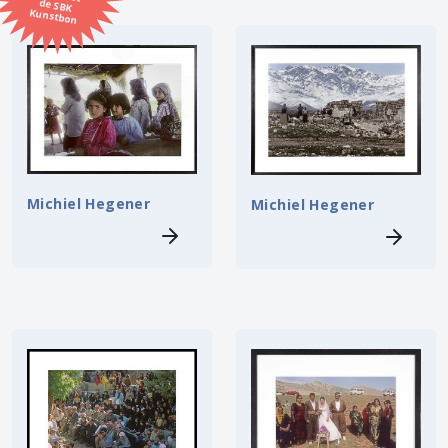
Kunstbon
Kunstenaar
Formaat
Orientatie
Michiel Hegener
Michiel Hegener
Kleur
Zoeken
Kerncollectie
8 items.
Pagina:
1