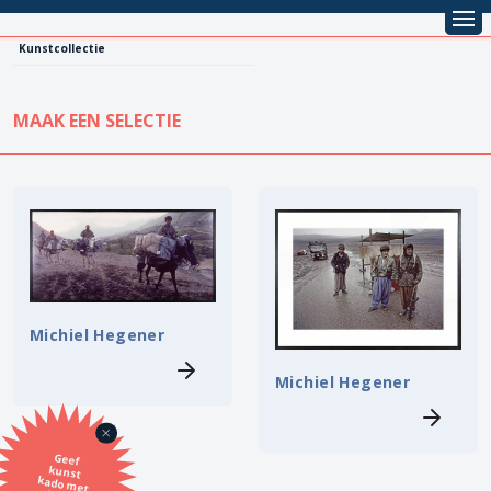
Kunstcollectie
MAAK EEN SELECTIE
KUNSTCOLLECTIE
Leentarief
Koopprijs
Alle kunstwerken
Lenen
Vestiging
Michiel Hegener
Kopen
Stijl
Michiel Hegener
Onderwerp
Geef
kunst
kado met
de SBK
Techniek