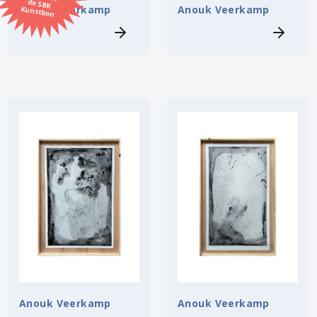
Anouk Veerkamp
Anouk Veerkamp
Kunstbon
Kunstenaar
Formaat
Orientatie
Kleur
Zoeken
Kerncollectie
13 items.
Pagina:
1
Anouk Veerkamp
Anouk Veerkamp