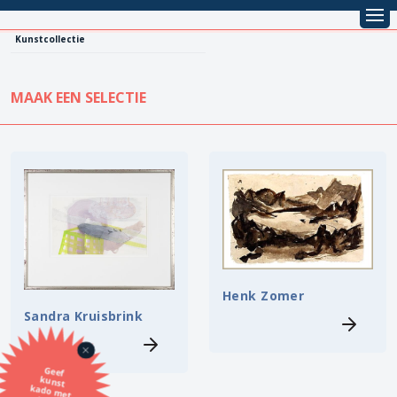
Kunstcollectie
MAAK EEN SELECTIE
KUNSTCOLLECTIE
Leentarief
Koopprijs
Alle kunstwerken
Lenen
Vestiging
Kopen
Stijl
Henk Zomer
Sandra Kruisbrink
Onderwerp
Geef
kunst
kado met
de SBK
Techniek