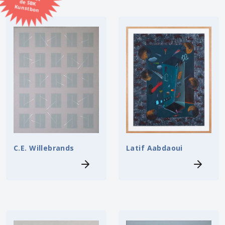
Kunstbon
Kunstenaar
Formaat
Orientatie
Kleur
Zoeken
C.E. Willebrands
Latif Aabdaoui
Kerncollectie
⟨
6453 items.
Pagina:
1
2
3
4
5
6
7
8
9
10
11
12
13
14
15
16
17
18
19
20
21
22
23
24
25
26
27
28
29
30
31
⟩
32
33
34
35
36