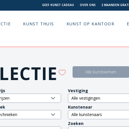
GEEF KUNST CADEAU
OVER ONS
2 MAANDEN GRATI
CTIE
KUNST THUIS
KUNST OP KANTOOR
LECTIE
Alle kunstwerken
ijs
Vestiging
iek
Kunstenaar
Zoeken