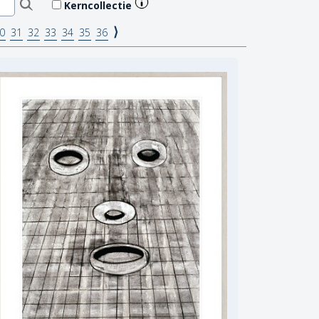
Kerncollectie
⟩
0
31
32
33
34
35
36