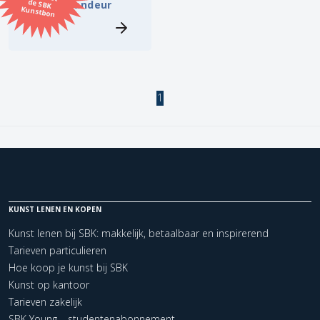
Jan Commandeur
Kunstbon
Kunstenaar
Formaat
1
Orientatie
Kleur
Zoeken
KUNST LENEN EN KOPEN
Kunst lenen bij SBK: makkelijk, betaalbaar en inspirerend
Kerncollectie
Tarieven particulieren
1 items.
Pagina:
1
Hoe koop je kunst bij SBK
Kunst op kantoor
Tarieven zakelijk
SBK Young – studentenabonnement