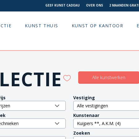
GEEF KUNST CADEAU
OVER ONS
2 MAANDEN GRATI
CTIE
KUNST THUIS
KUNST OP KANTOOR
LECTIE
Alle kunstwerken
ijs
Vestiging
iek
Kunstenaar
Zoeken