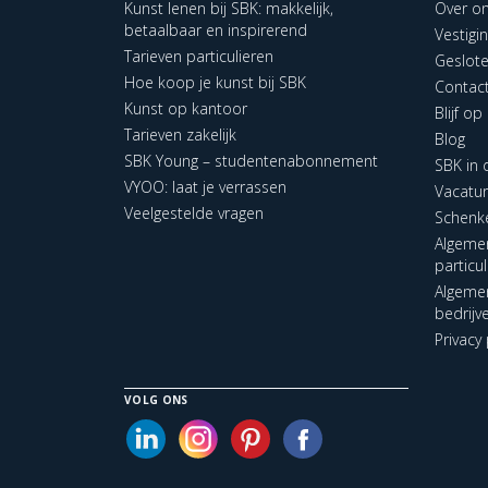
Kunst lenen bij SBK: makkelijk,
Over o
betaalbaar en inspirerend
Vestigi
Tarieven particulieren
Geslot
Hoe koop je kunst bij SBK
Contac
Kunst op kantoor
Blijf o
Tarieven zakelijk
Blog
SBK Young – studentenabonnement
SBK in
VYOO: laat je verrassen
Vacatu
Veelgestelde vragen
Schenk
Algeme
particu
Algeme
bedrijv
Privacy 
VOLG ONS