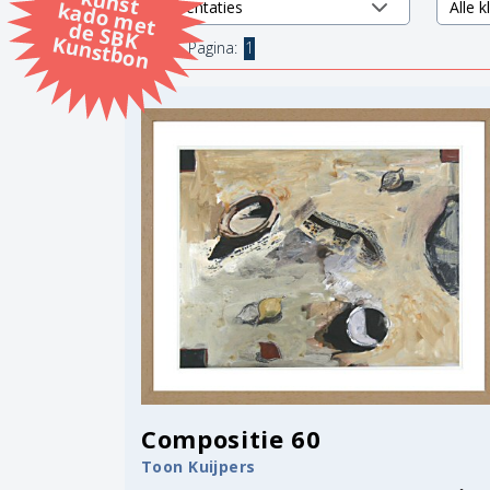
k
k
d
K
4 items.
Pagina:
1
Compositie 60
Toon Kuijpers