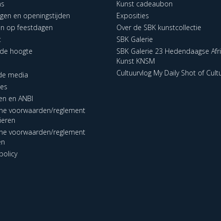
ns
Kunst cadeaubon
ngen en openingstijden
Exposities
en op feestdagen
Over de SBK kunstcollectie
t
SBK Galerie
p de hoogte
SBK Galerie 23 Hedendaagse Afr
Kunst KNSM
Cultuurvlog My Daily Shot of Cult
 de media
res
en en ANBI
ne voorwaarden/reglement
lieren
ne voorwaarden/reglement
en
policy