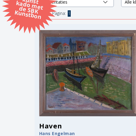
k
k
d
K
1 items.
Pagina:
1
Haven
Hans Engelman