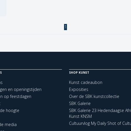
1
S
SHOP KUNST
ns
Kunst cadeaubon
ngen en openingstijden
Exposities
en op feestdagen
Over de SBK kunstcollectie
t
SBK Galerie
p de hoogte
SBK Galerie 23 Hedendaagse Afr
Kunst KNSM
Cultuurvlog My Daily Shot of Cult
 de media