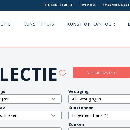
GEEF KUNST CADEAU
OVER ONS
2 MAANDEN GRATI
CTIE
KUNST THUIS
KUNST OP KANTOOR
LECTIE
Alle kunstwerken
ijs
Vestiging
iek
Kunstenaar
Zoeken