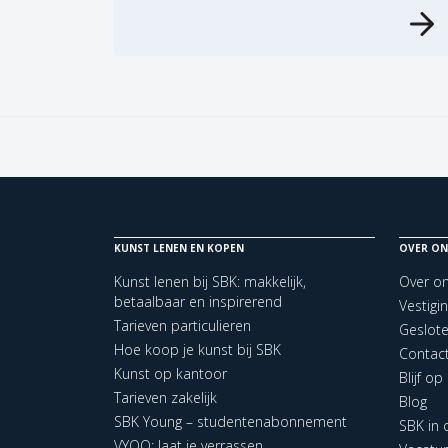
KUNST LENEN EN KOPEN
OVER ON
Kunst lenen bij SBK: makkelijk,
Over o
betaalbaar en inspirerend
Vestigi
Tarieven particulieren
Geslot
Hoe koop je kunst bij SBK
Contac
Kunst op kantoor
Blijf o
Tarieven zakelijk
Blog
SBK Young – studentenabonnement
SBK in
VYOO: laat je verrassen