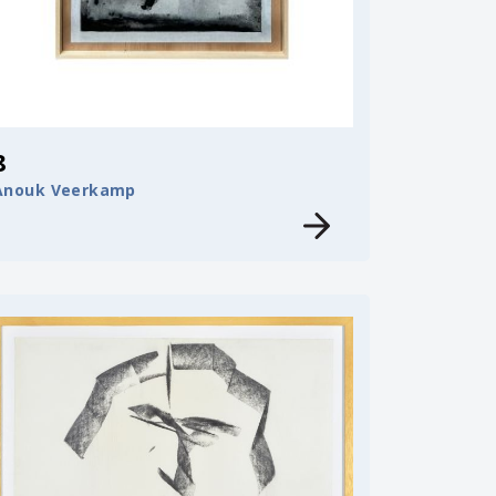
8
Anouk Veerkamp