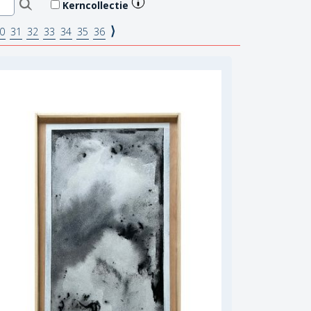
Kerncollectie
⟩
0
31
32
33
34
35
36