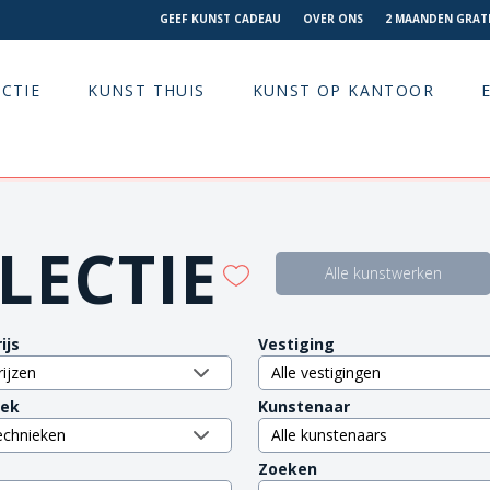
GEEF KUNST CADEAU
OVER ONS
2 MAANDEN GRATI
CTIE
KUNST THUIS
KUNST OP KANTOOR
LECTIE
Alle kunstwerken
ijs
Vestiging
iek
Kunstenaar
Zoeken