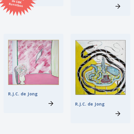
Kunstbon
Kunstenaar
Formaat
Orientatie
Kleur
Zoeken
R.J.C. de Jong
Kerncollectie
R.J.C. de Jong
4 items.
Pagina:
1