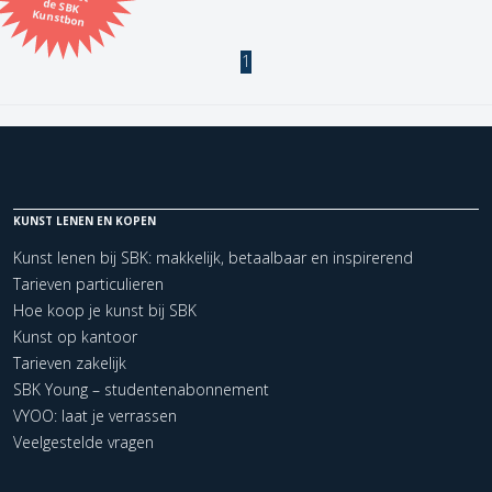
Kunstbon
Kunstenaar
1
Formaat
Orientatie
KUNST LENEN EN KOPEN
Kleur
Kunst lenen bij SBK: makkelijk, betaalbaar en inspirerend
Tarieven particulieren
Zoeken
Hoe koop je kunst bij SBK
Kunst op kantoor
Tarieven zakelijk
Kerncollectie
SBK Young – studentenabonnement
1 items.
Pagina:
1
VYOO: laat je verrassen
Veelgestelde vragen