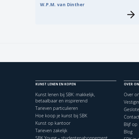
W.P.M. van Dinther
KUNST LENEN EN KOPEN
OVER ON
Kunst lenen bij SBK: makkelijk,
Over o
betaalbaar en inspirerend
Vestigi
Tarieven particulieren
Geslot
Hoe koop je kunst bij SBK
Contac
Kunst op kantoor
Blijf o
Tarieven zakelijk
Blog
SBK Young – studentenabonnement