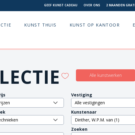
GEEF KUNST CADEAU
OVER ONS
2 MAANDEN GRATI
CTIE
KUNST THUIS
KUNST OP KANTOOR
LECTIE
Alle kunstwerken
ijs
Vestiging
iek
Kunstenaar
Zoeken