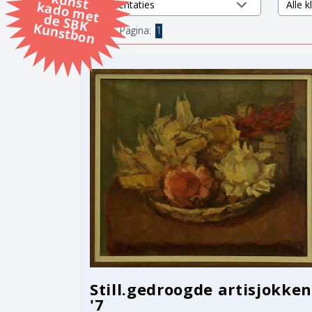
k
k
d
K
1 items.
Pagina:
1
Still.gedroogde artisjokken
'7