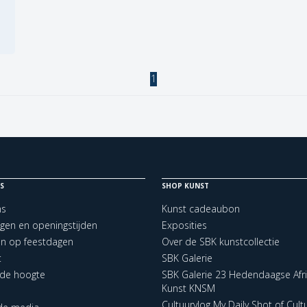
1
S
SHOP KUNST
ns
Kunst cadeaubon
ngen en openingstijden
Exposities
en op feestdagen
Over de SBK kunstcollectie
t
SBK Galerie
p de hoogte
SBK Galerie 23 Hedendaagse Afr
Kunst KNSM
Cultuurvlog My Daily Shot of Cult