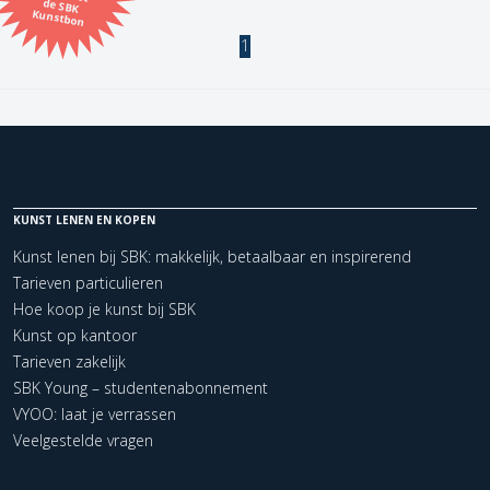
Kunstbon
1
Kunstenaar
Formaat
Orientatie
KUNST LENEN EN KOPEN
Kleur
Kunst lenen bij SBK: makkelijk, betaalbaar en inspirerend
Tarieven particulieren
Zoeken
Hoe koop je kunst bij SBK
Kunst op kantoor
Tarieven zakelijk
Kerncollectie
SBK Young – studentenabonnement
1 items.
Pagina:
1
VYOO: laat je verrassen
Veelgestelde vragen