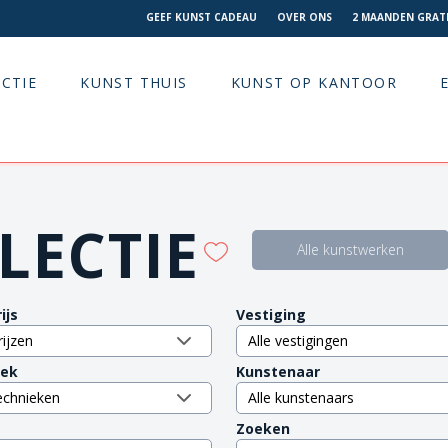
GEEF KUNST CADEAU
OVER ONS
2 MAANDEN GRATI
CTIE
KUNST THUIS
KUNST OP KANTOOR
LECTIE
Alle kunstwerken
ijs
Vestiging
iek
Kunstenaar
Zoeken