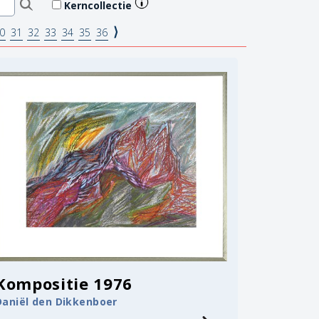
Kerncollectie
⟩
0
31
32
33
34
35
36
Kompositie 1976
Daniël den Dikkenboer