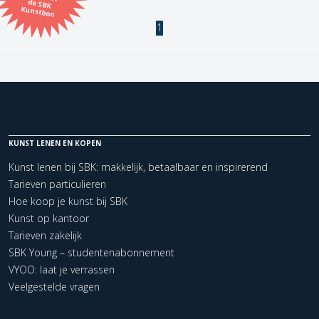
Kunstbon
1
Kunstenaar
Formaat
Orientatie
KUNST LENEN EN KOPEN
Kleur
Kunst lenen bij SBK: makkelijk, betaalbaar en inspirerend
Tarieven particulieren
Zoeken
Hoe koop je kunst bij SBK
Kunst op kantoor
Tarieven zakelijk
Kerncollectie
SBK Young – studentenabonnement
1 items.
Pagina:
1
VYOO: laat je verrassen
Veelgestelde vragen