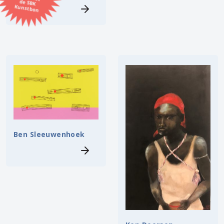
Kunstbon
Kunstenaar
Formaat
Orientatie
Kleur
Ben Sleeuwenhoek
Zoeken
Kerncollectie
⟨
6447 items.
Pagina:
1
2
3
4
5
6
7
8
9
10
11
12
13
14
15
16
17
18
19
20
21
22
23
24
25
26
27
28
29
30
31
⟩
32
33
34
35
36