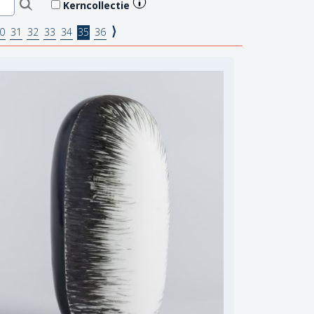
Kerncollectie
⟩
0
31
32
33
34
35
36