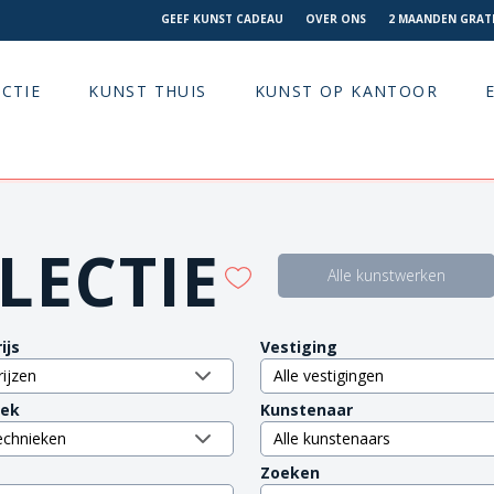
GEEF KUNST CADEAU
OVER ONS
2 MAANDEN GRATI
CTIE
KUNST THUIS
KUNST OP KANTOOR
LECTIE
Alle kunstwerken
ijs
Vestiging
iek
Kunstenaar
Zoeken