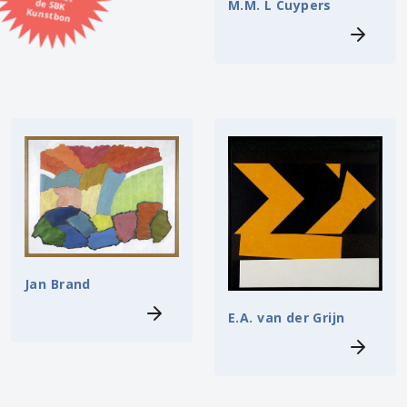
M.M. L Cuypers
Kunstbon
Kunstenaar
Formaat
Orientatie
Kleur
Zoeken
Jan Brand
Kerncollectie
E.A. van der Grijn
⟨
6453 items.
Pagina:
1
2
3
4
5
6
7
8
9
10
11
12
13
14
15
16
17
18
19
20
21
22
23
24
25
26
27
28
29
30
31
⟩
32
33
34
35
36