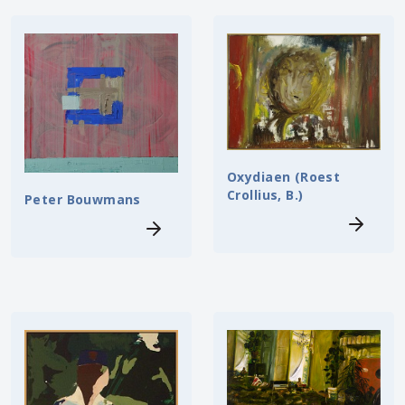
Oxydiaen (Roest
Crollius, B.)
Peter Bouwmans