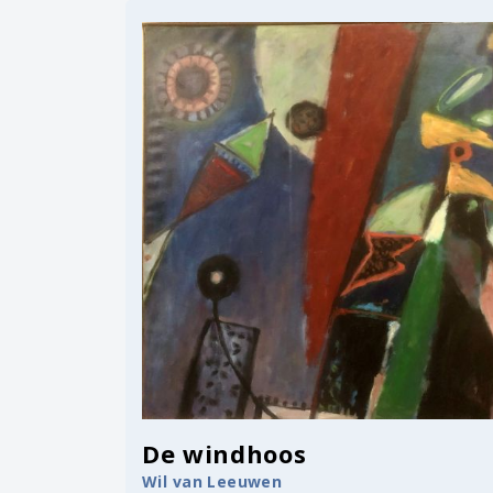
De windhoos
Wil van Leeuwen