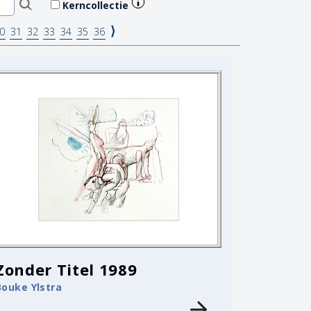
Kerncollectie
⟩
0
31
32
33
34
35
36
Zonder Titel 1989
Bouke Ylstra