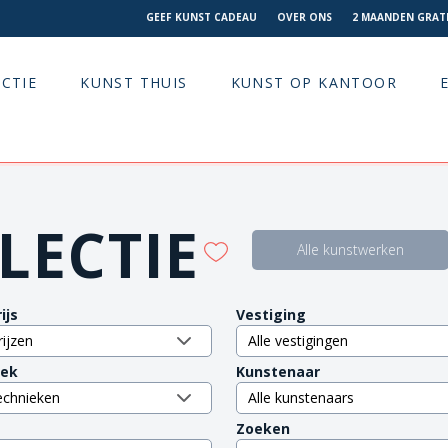
GEEF KUNST CADEAU
OVER ONS
2 MAANDEN GRATI
CTIE
KUNST THUIS
KUNST OP KANTOOR
LECTIE
Alle kunstwerken
ijs
Vestiging
iek
Kunstenaar
Zoeken