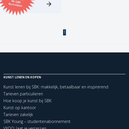
Kunstbon
Kunstenaar
Formaat
1
Orientatie
Kleur
KUNST LENEN EN KOPEN
Zoeken
Kunst lenen bij SBK: makkelijk, betaalbaar en inspirerend
Tarieven particulieren
Kerncollectie
Hoe koop je kunst bij SBK
1 items.
Pagina:
1
Kunst op kantoor
Tarieven zakelijk
SBK Young – studentenabonnement
VYOO: laat je verrassen