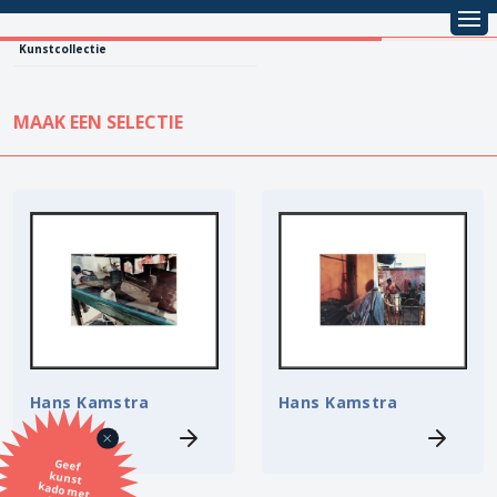
Kunstcollectie
MAAK EEN SELECTIE
KUNSTCOLLECTIE
Leentarief
Koopprijs
Alle kunstwerken
Lenen
Vestiging
Kopen
Stijl
Hans Kamstra
Hans Kamstra
Onderwerp
Geef
kunst
kado met
de SBK
Techniek