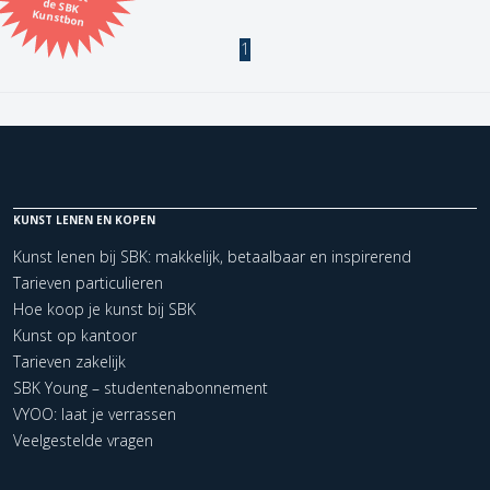
Kunstbon
Kunstenaar
1
Formaat
Orientatie
KUNST LENEN EN KOPEN
Kleur
Kunst lenen bij SBK: makkelijk, betaalbaar en inspirerend
Tarieven particulieren
Zoeken
Hoe koop je kunst bij SBK
Kunst op kantoor
Tarieven zakelijk
Kerncollectie
SBK Young – studentenabonnement
2 items.
Pagina:
1
VYOO: laat je verrassen
Veelgestelde vragen