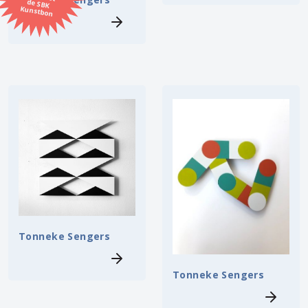
Kunstbon
Kunstenaar
Formaat
Orientatie
Kleur
Zoeken
Kerncollectie
Tonneke Sengers
13 items.
Pagina:
1
Tonneke Sengers