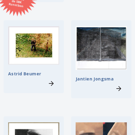
Kunstbon
Kunstenaar
Formaat
Orientatie
Kleur
Astrid Beumer
Jantien Jongsma
Zoeken
Kerncollectie
⟨
6448 items.
Pagina:
1
2
3
4
5
6
7
8
9
10
11
12
13
14
15
16
17
18
19
20
21
22
23
24
25
26
27
28
29
30
31
⟩
32
33
34
35
36