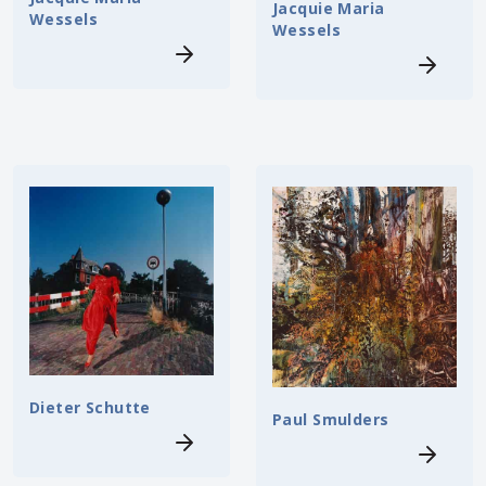
Jacquie Maria
Wessels
Wessels
Dieter Schutte
Paul Smulders