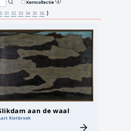
Kerncollectie
⟩
0
31
32
33
34
35
36
Slikdam aan de waal
Aart Rietbroek