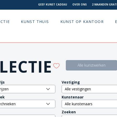
GEEF KUNST CADEAU
OVER ONS
2 MAANDEN GRATI
CTIE
KUNST THUIS
KUNST OP KANTOOR
LECTIE
Alle kunstwerken
ijs
Vestiging
iek
Kunstenaar
Zoeken