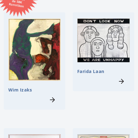
Kunstbon
Kunstenaar
Formaat
Orientatie
Kleur
Farida Laan
Zoeken
Wim Izaks
Kerncollectie
⟨
6448 items.
Pagina:
1
2
3
4
5
6
7
8
9
10
11
12
13
14
15
16
17
18
19
20
21
22
23
24
25
26
27
28
29
30
31
⟩
32
33
34
35
36