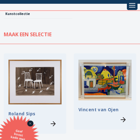
Kunstcollectie
MAAK EEN SELECTIE
KUNSTCOLLECTIE
Leentarief
Koopprijs
Alle kunstwerken
Lenen
Vestiging
Kopen
Stijl
Vincent van Ojen
Roland Sips
Onderwerp
Geef
kunst
kado met
de SBK
Techniek