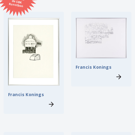
Kunstbon
Kunstenaar
Formaat
Orientatie
Kleur
Francis Konings
Zoeken
Francis Konings
Kerncollectie
6 items.
Pagina:
1