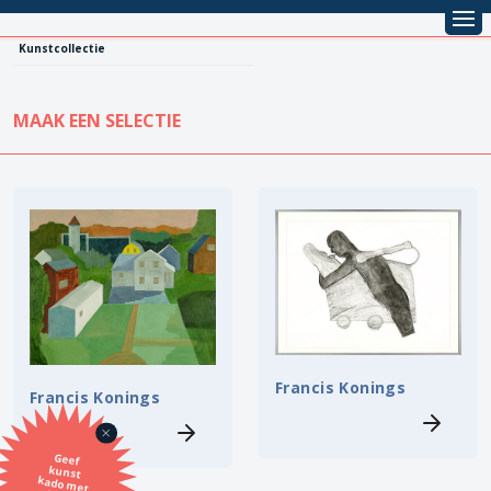
Kunstcollectie
MAAK EEN SELECTIE
KUNSTCOLLECTIE
Leentarief
Koopprijs
Alle kunstwerken
Lenen
Vestiging
Kopen
Stijl
Francis Konings
Francis Konings
Onderwerp
Geef
kunst
kado met
de SBK
Techniek