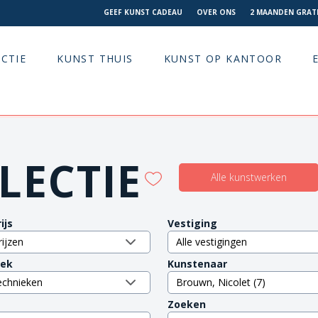
GEEF KUNST CADEAU
OVER ONS
2 MAANDEN GRATI
CTIE
KUNST THUIS
KUNST OP KANTOOR
LECTIE
Alle kunstwerken
ijs
Vestiging
iek
Kunstenaar
Zoeken