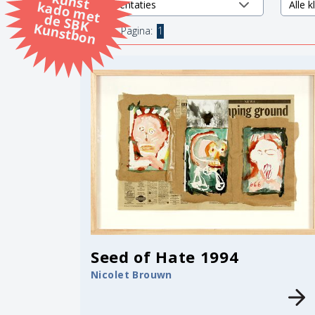
k
k
d
K
7 items.
Pagina:
1
Seed of Hate 1994
Nicolet Brouwn