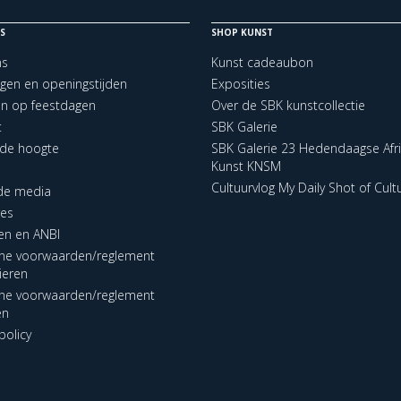
S
SHOP KUNST
ns
Kunst cadeaubon
ngen en openingstijden
Exposities
en op feestdagen
Over de SBK kunstcollectie
t
SBK Galerie
p de hoogte
SBK Galerie 23 Hedendaagse Afr
Kunst KNSM
Cultuurvlog My Daily Shot of Cult
 de media
res
en en ANBI
ne voorwaarden/reglement
lieren
ne voorwaarden/reglement
en
policy