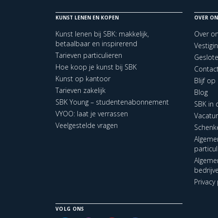
KUNST LENEN EN KOPEN
OVER ON
Kunst lenen bij SBK: makkelijk,
Over o
betaalbaar en inspirerend
Vestigi
Tarieven particulieren
Geslot
Hoe koop je kunst bij SBK
Contac
Kunst op kantoor
Blijf o
Tarieven zakelijk
Blog
SBK Young – studentenabonnement
SBK in
VYOO: laat je verrassen
Vacatu
Veelgestelde vragen
Schenk
Algeme
particu
Algeme
bedrijv
Privacy 
VOLG ONS