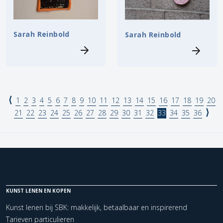
Sarah Reinbold
Sarah Reinbold
⟨
1
2
3
4
5
6
7
8
9
10
11
12
13
14
15
16
17
18
19
20
⟩
21
22
23
24
25
26
27
28
29
30
31
32
33
34
35
36
KUNST LENEN EN KOPEN
Kunst lenen bij SBK: makkelijk, betaalbaar en inspirerend
Tarieven particulieren