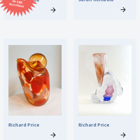
Kunstbon
Kunstenaar
Formaat
Orientatie
Kleur
Zoeken
Kerncollectie
⟨
6454 items.
Pagina:
1
2
3
4
5
6
7
8
9
10
11
12
13
14
15
16
17
18
19
20
21
22
23
24
25
26
27
28
29
30
31
Richard Price
Richard Price
⟩
32
33
34
35
36