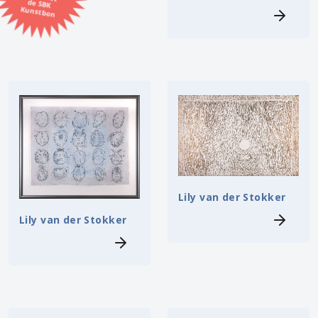
Kunstbon
Kunstenaar
Formaat
Orientatie
Kleur
Zoeken
Lily van der Stokker
Lily van der Stokker
Kerncollectie
⟨
6451 items.
Pagina:
1
2
3
4
5
6
7
8
9
10
11
12
13
14
15
16
17
18
19
20
21
22
23
24
25
26
27
28
29
30
31
⟩
32
33
34
35
36