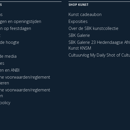
S
SHOP KUNST
ns
Kunst cadeaubon
ngen en openingstijden
Exposities
en op feestdagen
Over de SBK kunstcollectie
t
SBK Galerie
p de hoogte
SBK Galerie 23 Hedendaagse Afr
Kunst KNSM
Cultuurvlog My Daily Shot of Cult
 de media
res
en en ANBI
ne voorwaarden/reglement
lieren
ne voorwaarden/reglement
en
policy