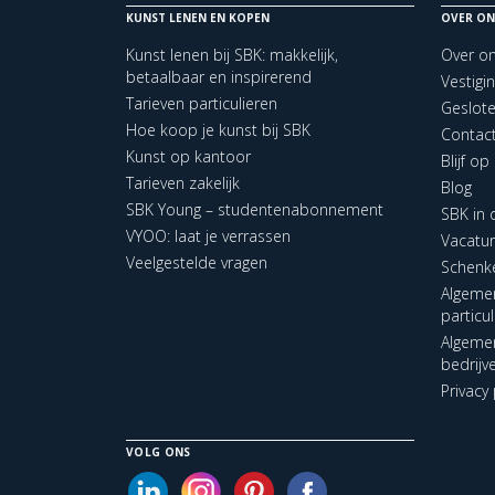
KUNST LENEN EN KOPEN
OVER ON
Kunst lenen bij SBK: makkelijk,
Over o
betaalbaar en inspirerend
Vestigi
Tarieven particulieren
Geslot
Hoe koop je kunst bij SBK
Contac
Kunst op kantoor
Blijf o
Tarieven zakelijk
Blog
SBK Young – studentenabonnement
SBK in
VYOO: laat je verrassen
Vacatu
Veelgestelde vragen
Schenk
Algeme
particu
Algeme
bedrijv
Privacy 
VOLG ONS