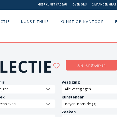
GEEF KUNST CADEAU
OVER ONS
2 MAANDEN GRATI
CTIE
KUNST THUIS
KUNST OP KANTOOR
LECTIE
Alle kunstwerken
ijs
Vestiging
iek
Kunstenaar
Zoeken